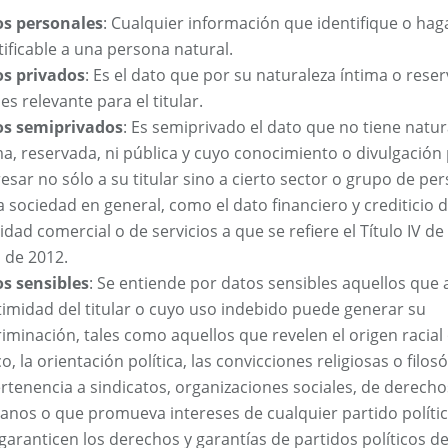
s personales
: Cualquier información que identifique o hag
tificable a una persona natural.
s privados
: Es el dato que por su naturaleza íntima o rese
es relevante para el titular.
os semiprivados
: Es semiprivado el dato que no tiene natur
ma, reservada, ni pública y cuyo conocimiento o divulgació
resar no sólo a su titular sino a cierto sector o grupo de pe
la sociedad en general, como el dato financiero y crediticio 
vidad comercial o de servicios a que se refiere el Título IV de 
 de 2012.
s sensibles
: Se entiende por datos sensibles aquellos que 
ntimidad del titular o cuyo uso indebido puede generar su
riminación, tales como aquellos que revelen el origen racial
o, la orientación política, las convicciones religiosas o filosó
ertenencia a sindicatos, organizaciones sociales, de derecho
nos o que promueva intereses de cualquier partido políti
garanticen los derechos y garantías de partidos políticos d