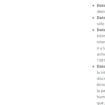
Dato
iden
Dato
sólo 
Dat
ínti
inte
o a 
acti
1581
Dato
la i
disc
étnic
la p
huma
que 