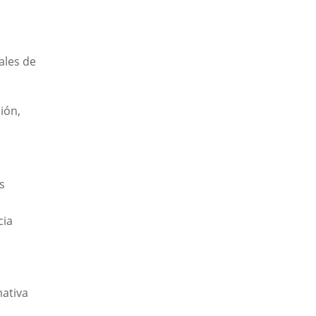
ales de
ión,
s
cia
mativa