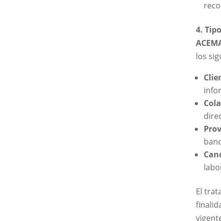
reco
4. Tip
ACEMA
los sig
Clie
info
Col
dire
Pro
banc
Can
labor
El tra
finali
vigent