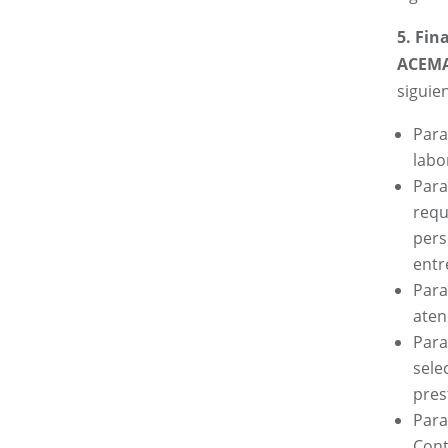
5. Fin
ACEMA
siguien
Para
labo
Para
requ
pers
entr
Para
aten
Para
sele
pres
Para
Cont