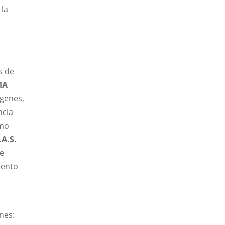
 la
s de
MA
ágenes,
ncia
smo
A.S.
de
iento
ones: