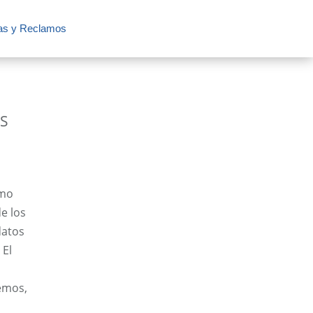
as y Reclamos
ES
omo
e los
datos
 El
emos,