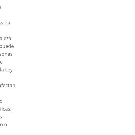
a
rvada
aleza
n puede
rsonas
de
la Ley
afectan
 o
ficas,
s
co o
e