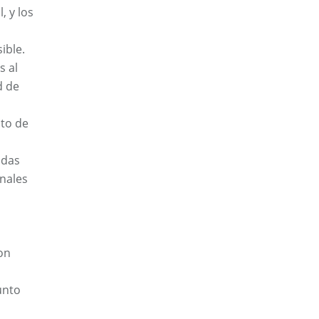
, y los
ible.
s al
d de
nto de
adas
onales
on
unto