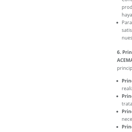
prod
haya
Para
sati
nues
6. Pri
ACEMA
princi
Prin
real
Prin
trat
Prin
nece
Prin