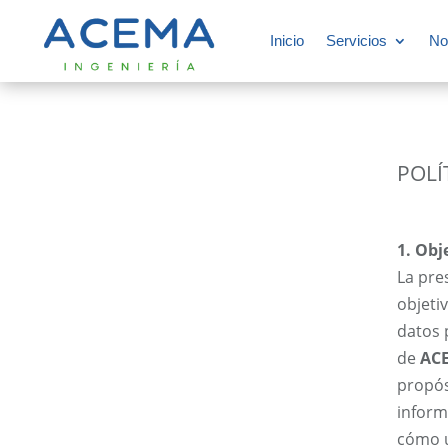
Inicio
Servicios
No
POLÍ
1. Obj
La pre
objeti
datos 
de
ACE
propós
inform
cómo u