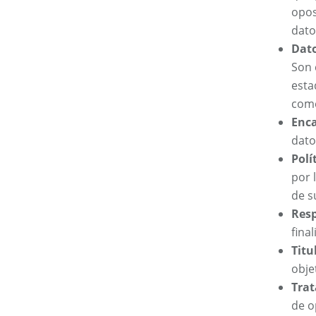
opos
dato
Dato
Son 
esta
come
Enca
dato
Polí
por 
de s
Resp
fina
Titu
obje
Trat
de o