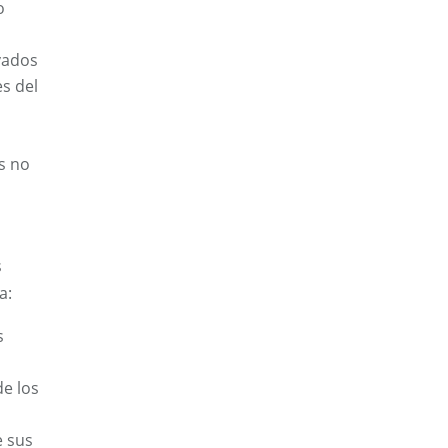
o
vados
es del
s no
s
a:
s
de los
e sus