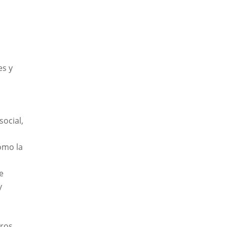
es y
social,
como la
e
y
tros