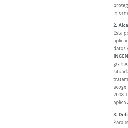
proteg
inform
2. Alc
Esta p
aplica
datos 
INGENI
grabac
situad
tratam
acoge 
2008, 
aplica
3. Def
Para ef