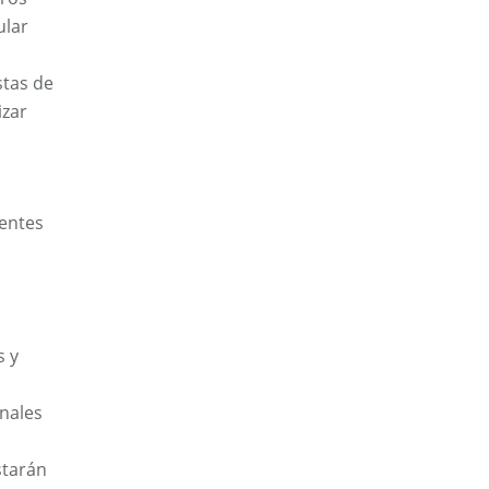
ular
stas de
izar
entes
s y
onales
starán