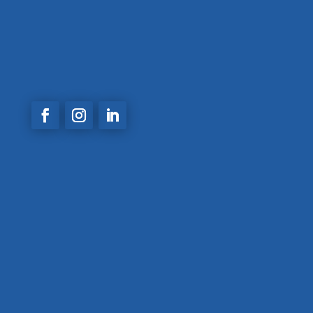
Calle 48A #81 A 30 Calasanz –
Medellin,
Antioquia
comercial@acemaingenieria.com